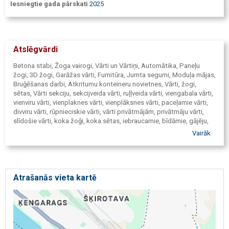
Iesniegtie gada pārskati
2025
Atslēgvārdi
Betona stabi, Žoga vairogi, Vārti un Vārtiņi, Automātika, Paneļu
žogi, 3D žogi, Garāžas vārti, Furnitūra, Jumta segumi, Moduļa mājas,
Bruģēšanas darbi, Atkritumu konteineru novietnes, Vārti, žogi,
sētas, Vārti sekciju, sekcijveida vārti, ruļļveida vārti, viengabala vārti,
vienviru vārti, vienplaknes vārti, vienplāksnes vārti, paceļamie vārti,
divviru vārti, rūpnieciskie vārti, vārti privātmājām, privātmāju vārti,
slīdošie vārti, koka žoģi, koka sētas, iebraucamie, bīdāmie, gājēju,
garāžas, garāžu, elektriskie, ruļļu, metāla, angāru, vārtu stabiņi,
Vairāk
automātikas remonts, sētu, vārtiem, nožogojumi, industriālie žogi,
nožogojums, sporta laukumi, nožogojuma sistēmas, paneļa žogs,
sēta, zabor, stabi, vārtiņi, vorota, ekskluzīvi, elementi, standarta,
durvis, režģi, režģu, posmi, alumīnija logi, jumtu remonts, jumta
krāsa, betonam, metālam, šīferim, tirdzniecība, serviss, montāža,
Atrašanās vieta kartē
piegāde, uzstādīšana, pārdošana, konsultācijas, izgatavošana pēc
individuāla pasūtījuma, Mazie sētas vārtiņi, Nestandarta vārti,
Segmenti, vien viru, privātmājām, slīdošo vārtu konstrukcijas,
slīdošie žogu, privātās, rūpnīcu, rūpniecisko, privāto, privātajām,
teritoriju, atpūtas teritoriju, teritorijām, sabiedriskajām, sabiedrisko