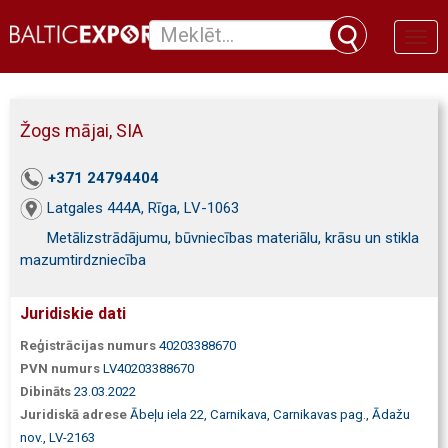
Toggl
naviga
Žogs mājai, SIA
+371 24794404
Latgales 444A, Rīga, LV-1063
Metālizstrādājumu, būvniecības materiālu, krāsu un stikla
mazumtirdzniecība
Juridiskie dati
Reģistrācijas numurs
40203388670
PVN numurs
LV40203388670
Dibināts
23.03.2022
Juridiskā adrese
Ābeļu iela 22, Carnikava, Carnikavas pag., Ādažu
nov., LV-2163