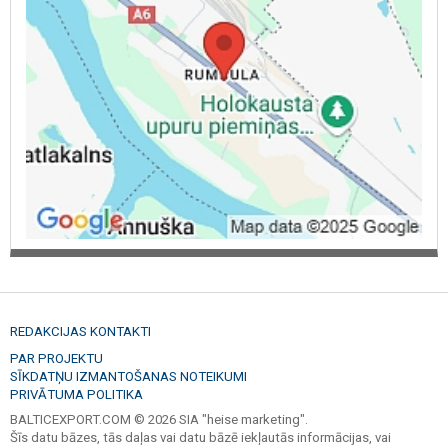
ēku ierobežošanai, Nožogojumu sistēmas, Teritorijas
labiekārtošanas darbi, drenāžas montāža, Atvēršanas mehānismi,
konstrukcijas, 24v, modeļi, formas, Kompleksās sistēmas, karsti
cinkoti, pretkorozijas, apstrādāti ar karsto, karstā pulverkrāsošana,
Projektēšana, dizains, metāla profila, profili, metāla kalumi,
divplakņu, Tērauda sekcijas, Alumīnija sekcijas, Vertikālai
pacelšanai un paralēlai pacelšanai, Ar putām siltināti vārti,
Apgaismojums, Stikla profili, Vērtnes, Metāla stabi, Koka stabi,
Akmens, Mūra, Betona, automātiku, automātiskajā versijā, Pults,
pultis, Elektromagnētiskās atslēgas, foto elementi, individuāli,
nestandarta žogi, standarta žogi, iežogojuma veidi, Paneļa
režģveida iežogojumi Vega, žoga sekcijas, žoga siets, žoga stabi,
žogs pilnā komplektācijā, žogi, iežogojumi, Būvmateriāli,
Privātmājas, vienstāvu privātmājas, saimniecības ēkas, Purvciems,
Pļavnieki, Jugla, Ziepniekkalns, Mežaparks, Vecrīga, Maskavas
priekšpilsēta, Imanta, Zolitūde, Bolderāja, Vecmīlgrāvis,
Āgenskalns, Iļģuciems, Zasulauks, Torņakalns, Ķengarags,
Mežciems, Dreiliņi, Babīte, Ķekava, Vidzeme, Zemgale, Kurzeme,
Latgale, Aizkraukle, Alūksne, Balvi, Bauska, Cēsis, Daugavpils,
REDAKCIJAS KONTAKTI
Dobele, Gulbene, Jelgava, Jēkabpils, Kuldīga, Krāslava, Liepāja,
PAR PROJEKTU
Ludza, Limbaži, Madona, Ogre, Preiļi, Rēzekne, Rīga, Saldus, Talsi,
SĪKDATŅU IZMANTOŠANAS NOTEIKUMI
Tukums, Valka, Valmiera, Ventspils, Garāžu vārti Āgenskalns, Vārti
PRIVĀTUMA POLITIKA
Āgenskalns, Vārti žogi Āgenskalns, Žogi Āgenskalns.
BALTICEXPORT.COM © 2026 SIA "heise marketing".
Šīs datu bāzes, tās daļas vai datu bāzē iekļautās informācijas, vai