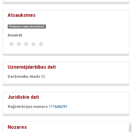
Atsauksmes
Pievieno savu atsauksmi
Novērtē
Uznemējdarbības dati
Darbinieku skaits
55
Juridiskie dati
Reģistrācijas numurs
111646297
Nozares