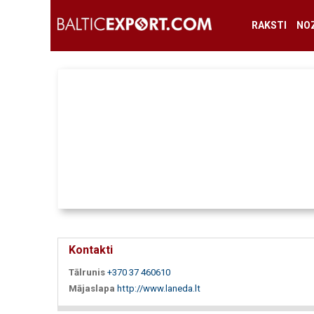
RAKSTI
NO
Kontakti
Tālrunis
+370 37 460610
Mājaslapa
http://www.laneda.lt