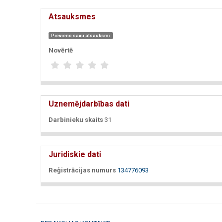
Atsauksmes
Pievieno savu atsauksmi
Novērtē
Uznemējdarbības dati
Darbinieku skaits
31
Juridiskie dati
Reģistrācijas numurs
134776093