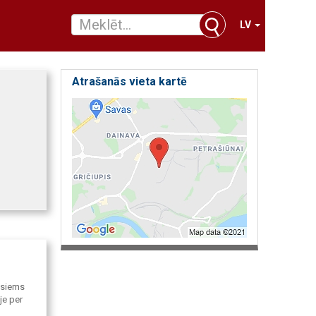
LV
Atrašanās vieta kartē
isiems
je per