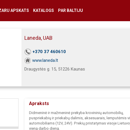
ZARU APSKATS
KATALOGS
PAR BALTIJU
Laneda, UAB
+370 37 460610
www.laneda.lt
Draugystės g. 15, 51226 Kaunas
Apraksts
Didmeninė ir mažmeninė prekyba krovininių automobilių,
puspriekabių ir priekabų dalimis, aksesuarais, lemputėmis v
automobiliams (12V, 24V). Prekių pristatymas visoje Lietuvo
vieną darbo dieną.