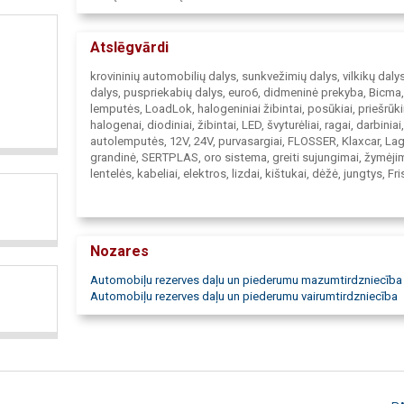
Atslēgvārdi
krovininių automobilių dalys, sunkvežimių dalys, vilkikų daly
dalys, puspriekabių dalys, euro6, didmeninė prekyba, Bicma,
lemputės, LoadLok, halogeniniai žibintai, posūkiai, priešrūkin
halogenai, diodiniai, žibintai, LED, švyturėliai, ragai, darbiniai,
autolemputės, 12V, 24V, purvasargiai, FLOSSER, Klaxcar, Lag
grandinė, SERTPLAS, oro sistema, greiti sujungimai, žymėji
lentelės, kabeliai, elektros, lizdai, kištukai, dėžė, jungtys, Fr
kilimėli, purvasaugis, ABS, EBS, ADR, keitikliai, signalai, už
laidai, akumuliatoriai, atšvaitai, IVECO, STRALIS, MAN, ASP
pertvar, ACTROS, RENAULT, PREMIUM, Dasteri, Motgum, FH
MAGNUM, SCANIA, VOLVO, FM, 106XF, priekiniai žibintai, gali
Nozares
žibintai, gabaritiniai žibintai, papildomi žibintai, trosas, VIG
užraktas, saugikliai, sąvaržos, dirželiai, stabdžių kalad, valyt
Automobiļu rezerves daļu un piederumu mazumtirdzniecība
IMP, SIM, Egkal, Menbers, veidrodžiai, sparnai, radiatoriai, int
Automobiļu rezerves daļu un piederumu vairumtirdzniecība
žibintai, gaubtai, priekabų, racijos, šaldytuvai, strypai, diržai
tvirtinimo, Autopart, tachogram, Mikalor, tachografo, juosta,