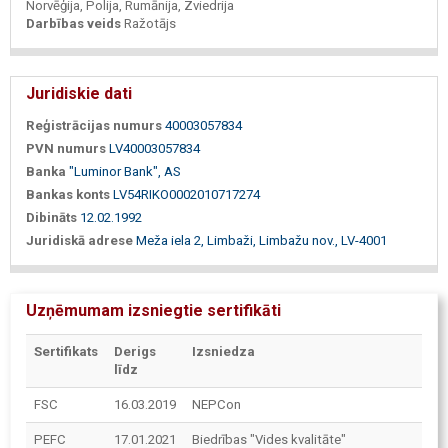
Norvēģija, Polija, Rumānija, Zviedrija
Darbības veids
Ražotājs
Juridiskie dati
Reģistrācijas numurs
40003057834
PVN numurs
LV40003057834
Banka
"Luminor Bank", AS
Bankas konts
LV54RIKO0002010717274
Dibināts
12.02.1992
Juridiskā adrese
Meža iela 2, Limbaži, Limbažu nov., LV-4001
Uzņēmumam izsniegtie sertifikāti
Sertifikats
Derigs
Izsniedza
līdz
FSC
16.03.2019
NEPCon
PEFC
17.01.2021
Biedrības "Vides kvalitāte"