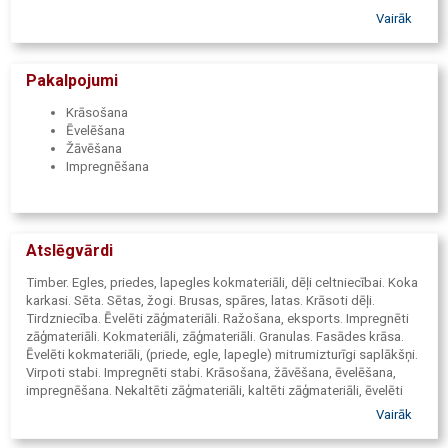
Vairāk
Pakalpojumi
Krāsošana
Ēvelēšana
Žāvēšana
Impregnēšana
Atslēgvārdi
Timber. Egles, priedes, lapegles kokmateriāli, dēļi celtniecībai. Koka
karkasi. Sēta. Sētas, žogi. Brusas, spāres, latas. Krāsoti dēļi.
Tirdzniecība. Ēvelēti zāģmateriāli. Ražošana, eksports. Impregnēti
zāģmateriāli. Kokmateriāli, zāģmateriāli. Granulas. Fasādes krāsa.
Ēvelēti kokmateriāli, (priede, egle, lapegle) mitrumizturīgi saplākšņi.
Virpoti stabi. Impregnēti stabi. Krāsošana, žāvēšana, ēvelēšana,
impregnēšana. Nekaltēti zāģmateriāli, kaltēti zāģmateriāli, ēvelēti
zāģmateriāli C16/C18/C24. Apdares materiāli. Augstspiediena
Vairāk
impregnēta koksne, krāsoti materiāli – colour wood, terase,
terases, bērza mēbeļu sagataves, audzēti un līmēti materiāli, koku