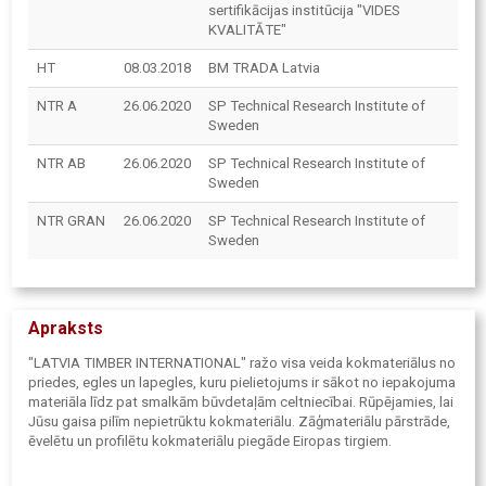
sertifikācijas institūcija "VIDES
KVALITĀTE"
HT
08.03.2018
BM TRADA Latvia
NTR A
26.06.2020
SP Technical Research Institute of
Sweden
NTR AB
26.06.2020
SP Technical Research Institute of
Sweden
NTR GRAN
26.06.2020
SP Technical Research Institute of
Sweden
Apraksts
"LATVIA TIMBER INTERNATIONAL" ražo visa veida kokmateriālus no
priedes, egles un lapegles, kuru pielietojums ir sākot no iepakojuma
materiāla līdz pat smalkām būvdetaļām celtniecībai. Rūpējamies, lai
Jūsu gaisa pilīm nepietrūktu kokmateriālu. Zāģmateriālu pārstrāde,
ēvelētu un profilētu kokmateriālu piegāde Eiropas tirgiem.