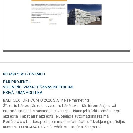
REDAKCIJAS KONTAKTI
PAR PROJEKTU
SĪKDATŅU IZMANTOŠANAS NOTEIKUMI
PRIVĀTUMA POLITIKA
BALTICEXPORT.COM © 2026 SIA "heise marketing".
Šīs datu bāzes, tās daļas vai datu bāzē iekļautās informācijas, vai
informācijas daļas pavairošana vai izplatīšana jebkādā formā stingri
aizliegta. Tāpat arī ir aizliegta lejupielāde automātiskā režīmā.
Portāla www.balticexport.com masu informācijas līdzekļa reģistrācijas
numurs: 000740434. Galvenā redaktore: Ingūna Pempere.