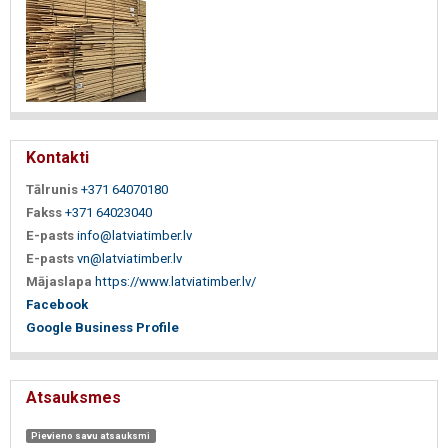
Kontakti
Tālrunis
+371 64070180
Fakss
+371 64023040
E-pasts
info@latviatimber.lv
E-pasts
vn@latviatimber.lv
Mājaslapa
https://www.latviatimber.lv/
Facebook
Google Business Profile
Atsauksmes
Pievieno savu atsauksmi