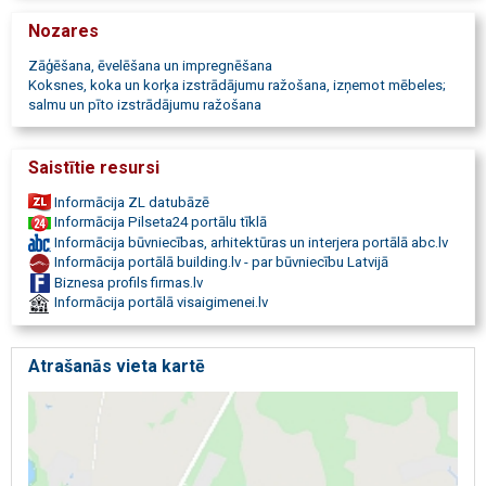
skaidu granulas, Premium koksnes granulas. Taras materiāli palešu
Nozares
ražošanai, būvkonstrukciju materiāli. Terases dēļi, dēļi, kokmateriāli,
zāģmateriāli, kokapstrāde, kokmateriālu tirdzniecība, brusas,
Zāģēšana, ēvelēšana un impregnēšana
spaŗes, latas, krāsoti dēļi, ēvelēti zāģmateriāli, kokmateriālu
Koksnes, koka un korķa izstrādājumu ražošana, izņemot mēbeles;
eksports, fasādes krāsa, fasāde, fasādes, mitrumizturīgi saplākšņi,
salmu un pīto izstrādājumu ražošana
virpoti stabi, impregnēti stabi, kaltēti kokmateriāli, apdares
materiāli, augstspiediena impregnētā koksne, koksne, impregnētā
koksne, bērza mēbeļu sagataves, sagataves, mēbeļu sagataves,
Saistītie resursi
būvkonstrukciju materiāli, līmēti materiāli, koku skaidas, skaidu
granulas, koku skaidu granulas, taras materiāli, iepakojumu
Informācija ZL datubāzē
materiāli.
Informācija Pilseta24 portālu tīklā
Informācija būvniecības, arhitektūras un interjera portālā abc.lv
Informācija portālā building.lv - par būvniecību Latvijā
Biznesa profils firmas.lv
Informācija portālā visaigimenei.lv
Atrašanās vieta kartē