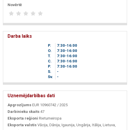
Novērtē
Darba laiks
P.
7
30
-16
00
O.
7
30
-16
00
T.
7
30
-16
00
C.
7
30
-16
00
P.
7
30
-16
00
S.
-
Sv.
-
Uznemējdarbības dati
Apgrozījums
EUR 10960742 / 2025
Darbinieku skaits
47
Eksporta reģioni
Rietumeiropa
Eksporta valstis
Vācija, Dānija, Igaunija, Ungārija, Itālija, Lietuva,