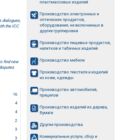
пластмассовых изделий
Производство электронных и
оптических продуктов,
s dialogues,
оборудования, не включенных в
ith the ICC
другие группировки
Производство пищевых продуктов,
напитков и табачных изделий
Производство мебели
o find new
disputes
Производство текстиля и изделий
из кожи, одежды
Производство автомобилей,
16
прицепов
4
Производство изделий из дерева,
4
бумаги
2
Другие производства
3
Коммунальные услуги, сбор и
3