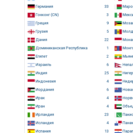
Германия
33
Маро
Гонконг (CN)
3
Мекс
Греция
9
Моза
Грузия
5
Молд
Дания
22
Мона
Доминиканская Республика
1
Монг
Египет
2
Мьян
Израиль
6
Непа
Индия
25
Нигер
Индонезия
4
Ниде
Иордания
6
Новая
Ирак
4
Норв
Иран
4
Объед
Ирландия
23
Пакис
Исландия
4
Пана
Испания
13
Параг