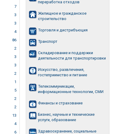
переработка отходов
7
Жилищное и гражданское
3
строительство
3
Торговля и дистрибъюция
4
86
Транспорт
2
Складирование и поддержки
3
деятельности для транспортировки
3
Искусство, развлечения,
2
гостеприимство и питание
1
Телекоммуникации,
5
информационные технологии, СМИ
2
Финансы и страхование
2
Бизнес, научные и технические
13
услуги, образование
4
Здравоохранение, социальные
6