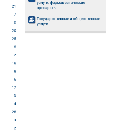
услуги, фармацевтические
21
препараты
7
Государственные и общественные
3
услуги
20
25
5
2
18
8
6
17
3
4
28
3
2