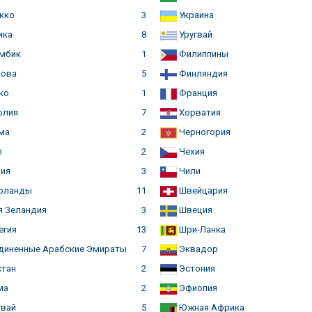
кко
3
Украина
ика
8
Уругвай
мбик
1
Филиппины
ова
5
Финляндия
ко
1
Франция
олия
7
Хорватия
ма
2
Черногория
л
2
Чехия
ия
3
Чили
рланды
11
Швейцария
 Зеландия
3
Швеция
егия
13
Шри-Ланка
иненные Арабские Эмираты
7
Эквадор
тан
2
Эстония
ма
2
Эфиопия
вай
5
Южная Африка