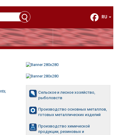
RU
nts,
Сельское и лесное хозяйство,
рыболовств
Производство основных металлов,
готовых металлических изделий
Производство химической
продукции, резиновых и