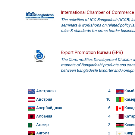
International Chamber of Commerce 
The activities of ICC Bangladesh (ICCB) in
seminars & workshops on related policy iss
rules & standards for cross border busines
Export Promotion Bureau (EPB)
The Commodities Development Division wor
markets of Bangladeshi products and consol
between Bangladeshi Exporter and Foreign 
Австралия
4
Камб
Австрия
10
Каме
Азербайджан
6
Кана
Албания
4
Ката
Алжир
2
Кени
Ангола
2
Кипр