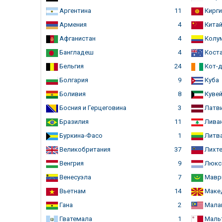
Аргентина
11
Кирги
Армения
4
Кита
Афганистан
4
Колу
Бангладеш
4
Коста
Бельгия
24
Кот-д
Болгария
9
Куба
Боливия
8
Кувей
Босния и Герцеговина
3
Латв
Бразилия
11
Лива
Буркина-Фасо
1
Литв
Великобритания
37
Лихте
Венгрия
9
Люкс
Венесуэла
7
Мавр
Вьетнам
14
Маке
Гана
2
Мала
Гватемала
1
Маль