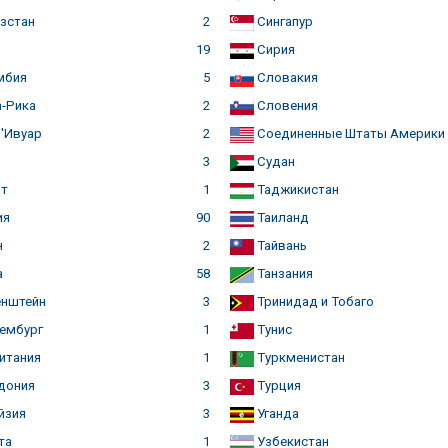
зстан
2
Сингапур
й
19
Сирия
мбия
5
Словакия
-Рика
2
Словения
'Ивуар
2
Соединенные Штаты Америки
3
Судан
т
1
Таджикистан
ия
90
Таиланд
н
2
Тайвань
а
58
Танзания
нштейн
3
Тринидад и Тобаго
ембург
1
Тунис
итания
1
Туркменистан
дония
3
Турция
йзия
3
Уганда
та
1
Узбекистан