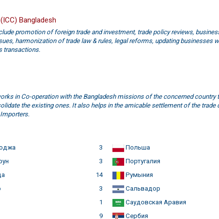
(ICC) Bangladesh
clude promotion of foreign trade and investment, trade policy reviews, busines
ues, harmonization of trade law & rules, legal reforms, updating businesses w
s transactions.
ks in Co-operation with the Bangladesh missions of the concerned country t
idate the existing ones. It also helps in the amicable settlement of the trade 
Importers.
оджа
3
Польша
рун
3
Португалия
да
14
Румыния
р
3
Сальвадор
я
1
Саудовская Аравия
9
Сербия