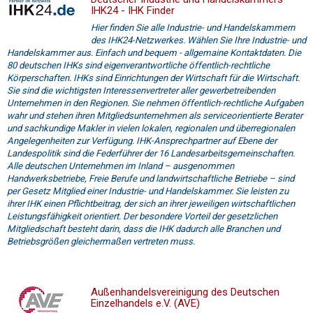
IHK24 - IHK Finder
Hier finden Sie alle Industrie- und Handelskammern
des IHK24-Netzwerkes. Wählen Sie Ihre Industrie- und
Handelskammer aus. Einfach und bequem - allgemaine Kontaktdaten. Die
80 deutschen IHKs sind eigenverantwortliche öffentlich-rechtliche
Körperschaften. IHKs sind Einrichtungen der Wirtschaft für die Wirtschaft.
Sie sind die wichtigsten Interessenvertreter aller gewerbetreibenden
Unternehmen in den Regionen. Sie nehmen öffentlich-rechtliche Aufgaben
wahr und stehen ihren Mitgliedsunternehmen als serviceorientierte Berater
und sachkundige Makler in vielen lokalen, regionalen und überregionalen
Angelegenheiten zur Verfügung. IHK-Ansprechpartner auf Ebene der
Landespolitik sind die Federführer der 16 Landesarbeitsgemeinschaften.
Alle deutschen Unternehmen im Inland – ausgenommen
Handwerksbetriebe, Freie Berufe und landwirtschaftliche Betriebe – sind
per Gesetz Mitglied einer Industrie- und Handelskammer. Sie leisten zu
ihrer IHK einen Pflichtbeitrag, der sich an ihrer jeweiligen wirtschaftlichen
Leistungsfähigkeit orientiert. Der besondere Vorteil der gesetzlichen
Mitgliedschaft besteht darin, dass die IHK dadurch alle Branchen und
Betriebsgrößen gleichermaßen vertreten muss.
Außenhandelsvereinigung des Deutschen
Einzelhandels e.V. (AVE)