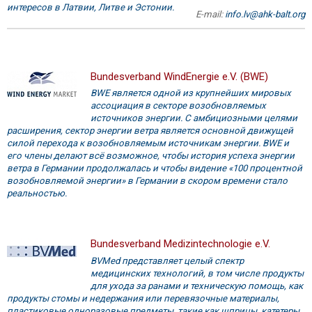
интересов в Латвии, Литве и Эстонии.
E-mail:
info.lv@ahk-balt.org
Bundesverband WindEnergie e.V. (BWE)
BWE является одной из крупнейших мировых
ассоциация в секторе возобновляемых
источников энергии. С амбициозными целями
расширения, сектор энергии ветра является основной движущей
силой перехода к возобновляемым источникам энергии. BWE и
его члены делают всё возможное, чтобы история успеха энергии
ветра в Германии продолжалась и чтобы видение «100 процентной
возобновляемой энергии» в Германии в скором времени стало
реальностью.
Bundesverband Medizintechnologie e.V.
BVMed представляет целый спектр
медицинских технологий, в том числе продукты
для ухода за ранами и техническую помощь, как
продукты стомы и недержания или перевязочные материалы,
пластиковые одноразовые предметы, такие как шприцы, катетеры