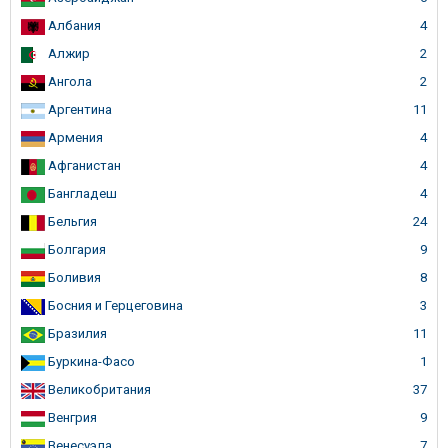
Албания
4
Алжир
2
Ангола
2
Аргентина
11
Армения
4
Афганистан
4
Бангладеш
4
Бельгия
24
Болгария
9
Боливия
8
Босния и Герцеговина
3
Бразилия
11
Буркина-Фасо
1
Великобритания
37
Венгрия
9
Венесуэла
7