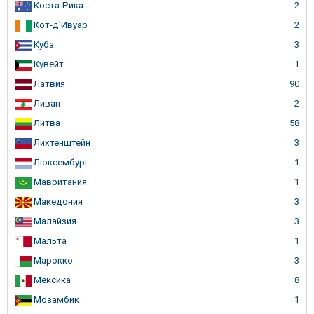
Коста-Рика
2
Кот-д'Ивуар
2
Куба
3
Кувейт
1
Латвия
90
Ливан
2
Литва
58
Лихтенштейн
3
Люксембург
1
Мавритания
1
Македония
3
Малайзия
3
Мальта
1
Марокко
3
Мексика
8
Мозамбик
1