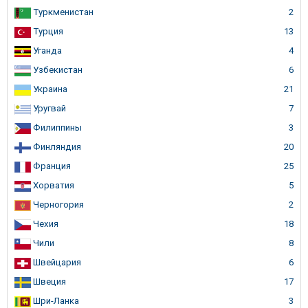
Туркменистан
2
Турция
13
Уганда
4
Узбекистан
6
Украина
21
Уругвай
7
Филиппины
3
Финляндия
20
Франция
25
Хорватия
5
Черногория
2
Чехия
18
Чили
8
Швейцария
6
Швеция
17
Шри-Ланка
3