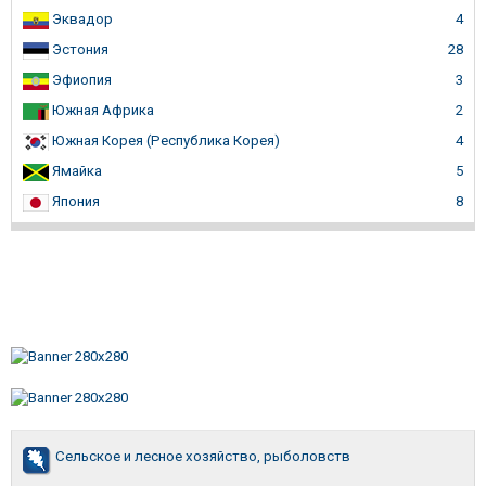
Эквадор
4
Эстония
28
Эфиопия
3
Южная Африка
2
Южная Корея (Республика Корея)
4
Ямайка
5
Япония
8
Сельское и лесное хозяйство, рыболовств