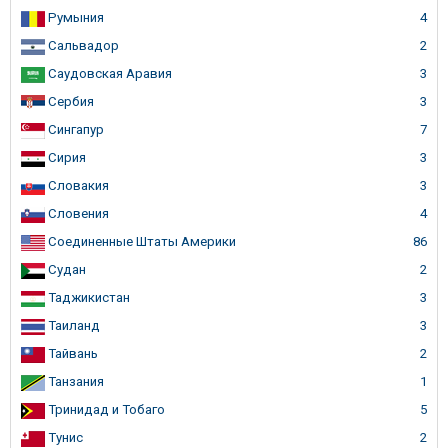
Румыния
4
Сальвадор
2
Саудовская Аравия
3
Сербия
3
Сингапур
7
Сирия
3
Словакия
3
Словения
4
Соединенные Штаты Америки
86
Судан
2
Таджикистан
3
Таиланд
3
Тайвань
2
Танзания
1
Тринидад и Тобаго
5
Тунис
2