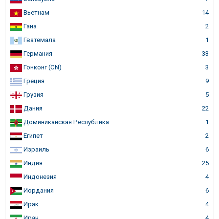
Вьетнам
14
Гана
2
Гватемала
1
Германия
33
Гонконг (CN)
3
Греция
9
Грузия
5
Дания
22
Доминиканская Республика
1
Египет
2
Израиль
6
Индия
25
Индонезия
4
Иордания
6
Ирак
4
Иран
4