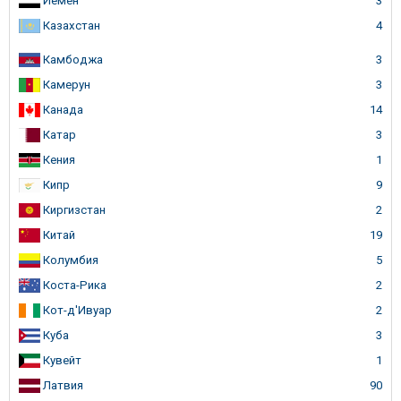
Йемен
3
Казахстан
4
Камбоджа
3
Камерун
3
Канада
14
Катар
3
Кения
1
Кипр
9
Киргизстан
2
Китай
19
Колумбия
5
Коста-Рика
2
Кот-д'Ивуар
2
Куба
3
Кувейт
1
Латвия
90