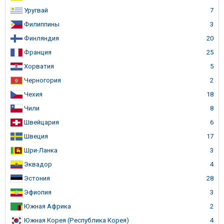
Уругвай
7
Филиппины
3
Финляндия
20
Франция
25
Хорватия
5
Черногория
2
Чехия
18
Чили
8
Швейцария
6
Швеция
17
Шри-Ланка
3
Эквадор
4
Эстония
28
Эфиопия
3
Южная Африка
2
Южная Корея (Республика Корея)
4