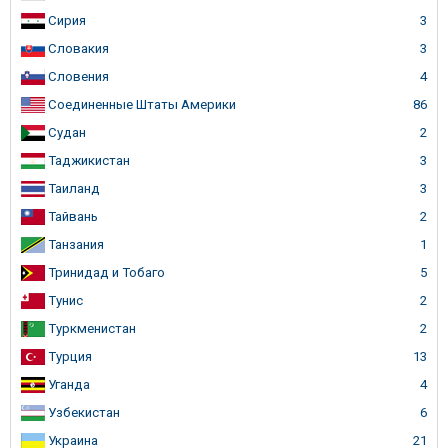
Сирия
3
Словакия
3
Словения
4
Соединенные Штаты Америки
86
Судан
2
Таджикистан
3
Таиланд
3
Тайвань
2
Танзания
1
Тринидад и Тобаго
5
Тунис
2
Туркменистан
2
Турция
13
Уганда
4
Узбекистан
6
Украина
21