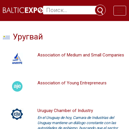
Toggl
naviga
Уругвай
Association of Medium and Small Companies
Association of Young Entrepreneurs
Uruguay Chamber of Industry
En el Uruguay de hoy, Camara de Industrias del
Uruguay mantiene un diálogo constante con las
autoridades de gobierno, buscando que el sector