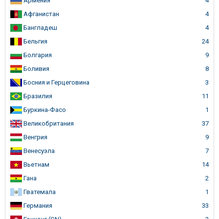
Армения
4
Афганистан
4
Бангладеш
4
Бельгия
24
Болгария
9
Боливия
8
Босния и Герцеговина
3
Бразилия
11
Буркина-Фасо
1
Великобритания
37
Венгрия
9
Венесуэла
7
Вьетнам
14
Гана
2
Гватемала
1
Германия
33