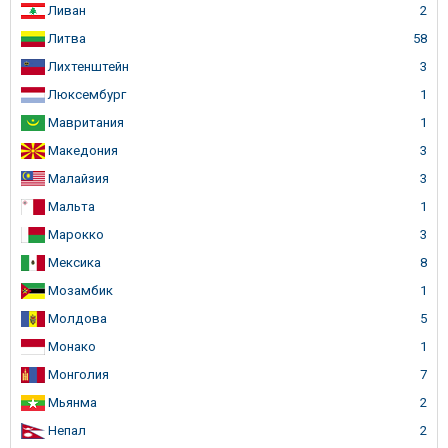
Ливан
2
Литва
58
Лихтенштейн
3
Люксембург
1
Мавритания
1
Македония
3
Малайзия
3
Мальта
1
Марокко
3
Мексика
8
Мозамбик
1
Молдова
5
Монако
1
Монголия
7
Мьянма
2
Непал
2