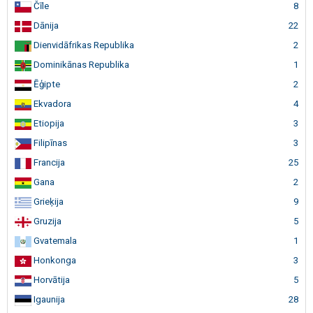
Čīle
8
Dānija
22
Dienvidāfrikas Republika
2
Dominikānas Republika
1
Ēģipte
2
Ekvadora
4
Etiopija
3
Filipīnas
3
Francija
25
Gana
2
Grieķija
9
Gruzija
5
Gvatemala
1
Honkonga
3
Horvātija
5
Igaunija
28