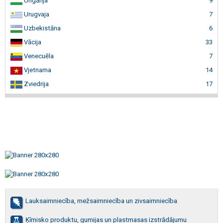
Ungārija
9
Urugvaja
7
Uzbekistāna
6
Vācija
33
Venecuēla
7
Vjetnama
14
Zviedrija
17
Lauksaimniecība, mežsaimniecība un zivsaimniecība
Ķīmisko produktu, gumijas un plastmasas izstrādājumu