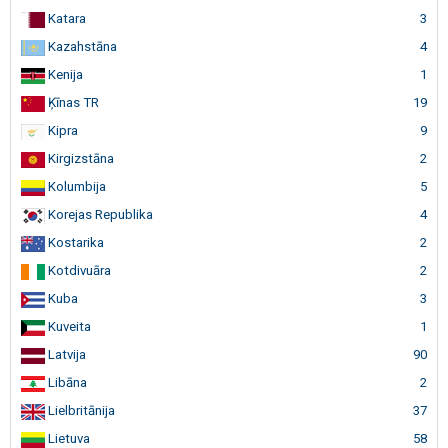
Katara
3
Kazahstāna
4
Kenija
1
Ķīnas TR
19
Kipra
9
Kirgizstāna
2
Kolumbija
5
Korejas Republika
4
Kostarika
2
Kotdivuāra
2
Kuba
3
Kuveita
1
Latvija
90
Libāna
2
Lielbritānija
37
Lietuva
58