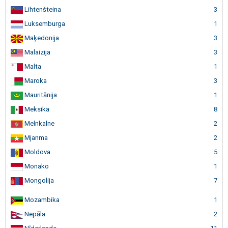
Lihtenšteina
3
Luksemburga
1
Maķedonija
3
Malaizija
3
Malta
1
Maroka
3
Mauritānija
1
Meksika
8
Melnkalne
2
Mjanma
2
Moldova
5
Monako
1
Mongolija
7
Mozambika
1
Nepāla
2