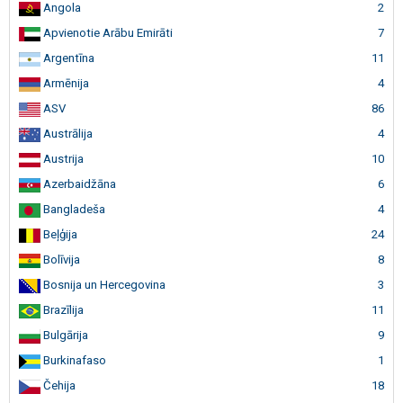
Angola
2
Apvienotie Arābu Emirāti
7
Argentīna
11
Armēnija
4
ASV
86
Austrālija
4
Austrija
10
Azerbaidžāna
6
Bangladeša
4
Beļģija
24
Bolīvija
8
Bosnija un Hercegovina
3
Brazīlija
11
Bulgārija
9
Burkinafaso
1
Čehija
18