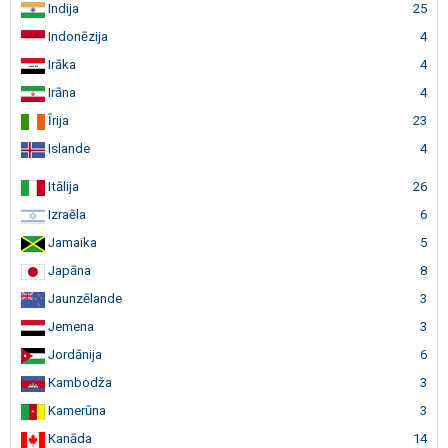
Indija
25
Indonēzija
4
Irāka
4
Irāna
4
Īrija
23
Islande
4
Itālija
26
Izraēla
6
Jamaika
5
Japāna
8
Jaunzēlande
3
Jemena
3
Jordānija
6
Kambodža
3
Kamerūna
3
Kanāda
14