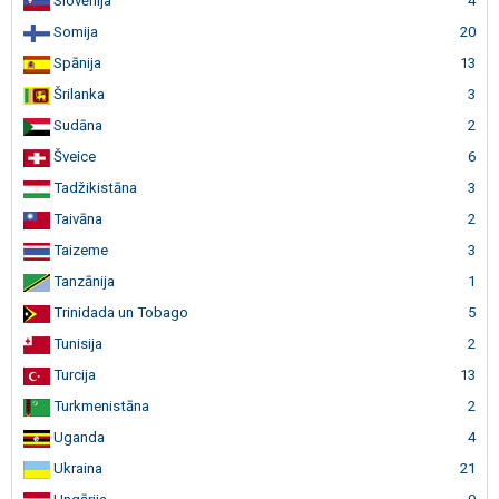
Slovēnija
4
Somija
20
Spānija
13
Šrilanka
3
Sudāna
2
Šveice
6
Tadžikistāna
3
Taivāna
2
Taizeme
3
Tanzānija
1
Trinidada un Tobago
5
Tunisija
2
Turcija
13
Turkmenistāna
2
Uganda
4
Ukraina
21