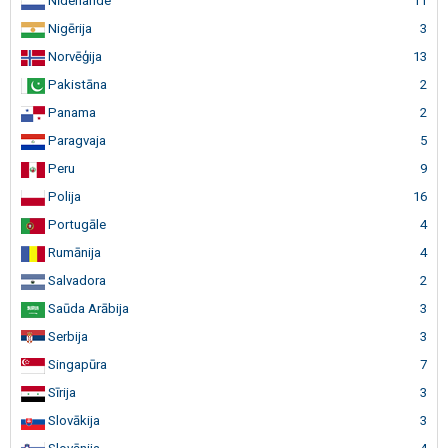
Nīderlande
11
Nigērija
3
Norvēģija
13
Pakistāna
2
Panama
2
Paragvaja
5
Peru
9
Polija
16
Portugāle
4
Rumānija
4
Salvadora
2
Saūda Arābija
3
Serbija
3
Singapūra
7
Sīrija
3
Slovākija
3