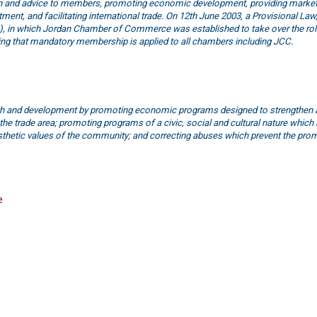
on and advice to members, promoting economic development, providing marke
ent, and facilitating international trade. On 12th June 2003, a Provisional Law
in which Jordan Chamber of Commerce was established to take over the role
g that mandatory membership is applied to all chambers including JCC.
h and development by promoting economic programs designed to strengthen 
the trade area; promoting programs of a civic, social and cultural nature which 
sthetic values of the community; and correcting abuses which prevent the pro
e