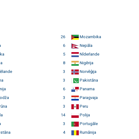
26
Mozambika
a
6
Nepāla
ka
5
Nīderlande
a
8
Nigērija
ēlande
3
Norvēģija
na
3
Pakistāna
ija
6
Panama
odža
3
Paragvaja
ūna
3
Peru
da
14
Polija
a
3
Portugāle
stāna
4
Rumānija