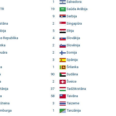
1
Salvadora
 TR
19
Saūda Arābija
9
Serbija
stāna
2
Singapūra
bija
5
Sīrija
s Republika
4
Slovākija
rika
2
Slovēnija
vuāra
2
Somija
3
Spānija
ta
1
Šrilanka
a
90
Sudāna
a
2
Šveice
tānija
37
Tadžikistāna
va
58
Taivāna
šteina
3
Taizeme
mburga
1
Tanzānija