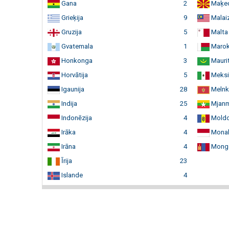
Gana
2
Maķed
Grieķija
9
Malaiz
Gruzija
5
Malta
Gvatemala
1
Maro
Honkonga
3
Maurit
Horvātija
5
Meksi
Igaunija
28
Melnk
Indija
25
Mjan
Indonēzija
4
Mold
Irāka
4
Mona
Irāna
4
Mongo
Īrija
23
Islande
4