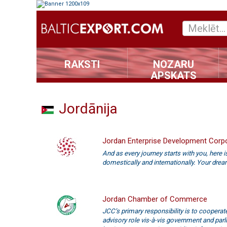
RAKSTI
NOZARU
APSKATS
Jordānija
Jordan Enterprise Development Corp
And as every journey starts with you, here 
domestically and internationally. Your dre
Jordan Chamber of Commerce
JCC’s primary responsibility is to cooperat
advisory role vis-à-vis government and parli