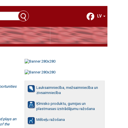
LV
portunities
Lauksaimniecība, mežsaimniecība un
zivsaimniecība
Ķīmisko produktu, gumijas un
plastmasas izstrādājumu ražošana
nd plays an
Mēbeļu ražošana
of the