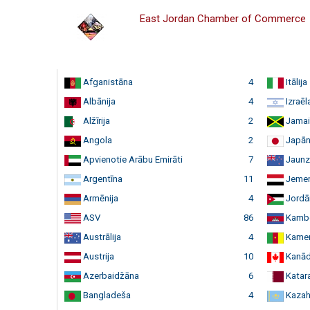
East Jordan Chamber of Commerce
Afganistāna
4
Itālija
Albānija
4
Izraēl
Alžīrija
2
Jamai
Angola
2
Japān
Apvienotie Arābu Emirāti
7
Jaunz
Argentīna
11
Jeme
Armēnija
4
Jordān
ASV
86
Kamb
Austrālija
4
Kamer
Austrija
10
Kanā
Azerbaidžāna
6
Katar
Bangladeša
4
Kazah