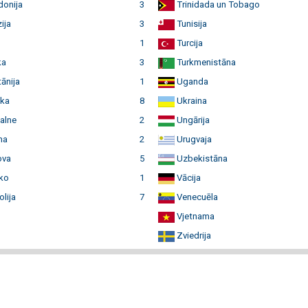
onija
3
Trinidada un Tobago
ija
3
Tunisija
1
Turcija
ka
3
Turkmenistāna
ānija
1
Uganda
ka
8
Ukraina
alne
2
Ungārija
ma
2
Urugvaja
ova
5
Uzbekistāna
ko
1
Vācija
lija
7
Venecuēla
Vjetnama
Zviedrija