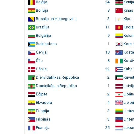
Beļģija
24
Kenija
Bolīvija
8
Ķīnas
Bosnija un Hercegovina
3
Kipra
Brazīlija
11
Kirgiz
Bulgārija
9
Kolum
Burkinafaso
1
Koreja
Čehija
18
Kosta
Čīle
8
Kotdi
Dānija
22
Kuba
Dienvidāfrikas Republika
2
Kuvei
Dominikānas Republika
1
Latvij
Ēģipte
2
Libān
Ekvadora
4
Lielbri
Etiopija
3
Lietu
Filipīnas
3
Lihten
Francija
25
Lukse