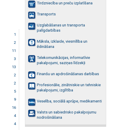
Tirdzniecība un preču izplatīšana
Transports
Uzglabāšanas un transporta
palīgdarbības
1
Māksla, izklaide, viesmīlība un
2
ēdināšana
11
Telekomunikācijas, informatīvie
3
pakalpojumi, saziņas līdzekļi
13
Finanšu un apdrošināšanas darbības
2
2
Profesionālie, zinātniskie un tehniskie
pakalpojumi, izglītība
5
9
Veselība, sociālā aprūpe, medikamenti
16
Valsts un sabiedrisko pakalpojumu
4
nodrošināšana
4