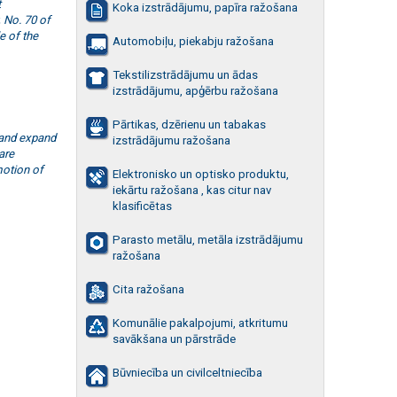
t
Koka izstrādājumu, papīra ražošana
, No. 70 of
 of the
Automobiļu, piekabju ražošana
Tekstilizstrādājumu un ādas
izstrādājumu, apģērbu ražošana
Pārtikas, dzērienu un tabakas
and expand
izstrādājumu ražošana
are
motion of
Elektronisko un optisko produktu,
iekārtu ražošana , kas citur nav
klasificētas
Parasto metālu, metāla izstrādājumu
ražošana
Cita ražošana
Komunālie pakalpojumi, atkritumu
savākšana un pārstrāde
Būvniecība un civilceltniecība