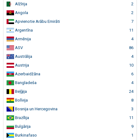
Alžīrija
2
Angola
2
Apvienotie Arābu Emirāti
7
Argentīna
11
Armēnija
4
ASV
86
Austrālija
4
Austrija
10
Azerbaidžāna
6
Bangladeša
4
Beļģija
24
Bolīvija
8
Bosnija un Hercegovina
3
Brazīlija
11
Bulgārija
9
Burkinafaso
1