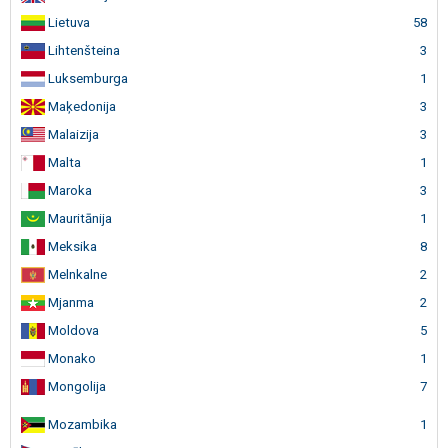
Lietuva
58
Lihtenšteina
3
Luksemburga
1
Maķedonija
3
Malaizija
3
Malta
1
Maroka
3
Mauritānija
1
Meksika
8
Melnkalne
2
Mjanma
2
Moldova
5
Monako
1
Mongolija
7
Mozambika
1