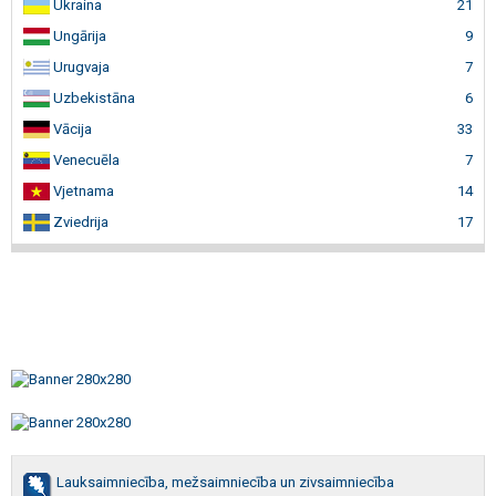
Ukraina
21
Ungārija
9
Urugvaja
7
Uzbekistāna
6
Vācija
33
Venecuēla
7
Vjetnama
14
Zviedrija
17
Lauksaimniecība, mežsaimniecība un zivsaimniecība