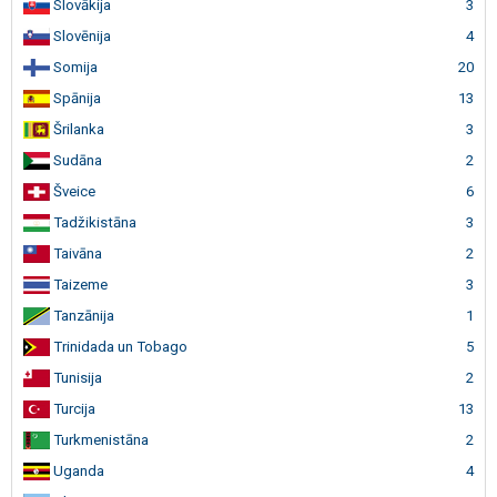
Slovākija
3
Slovēnija
4
Somija
20
Spānija
13
Šrilanka
3
Sudāna
2
Šveice
6
Tadžikistāna
3
Taivāna
2
Taizeme
3
Tanzānija
1
Trinidada un Tobago
5
Tunisija
2
Turcija
13
Turkmenistāna
2
Uganda
4