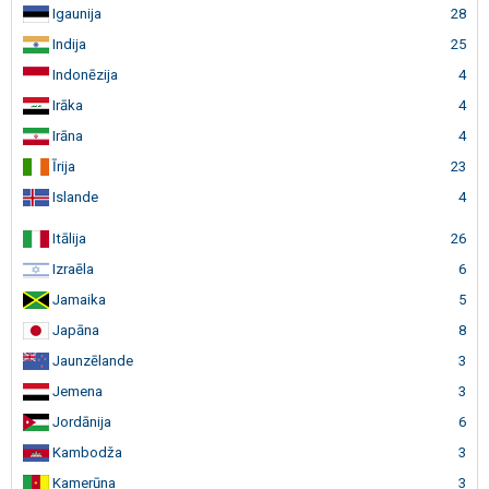
Igaunija
28
Indija
25
Indonēzija
4
Irāka
4
Irāna
4
Īrija
23
Islande
4
Itālija
26
Izraēla
6
Jamaika
5
Japāna
8
Jaunzēlande
3
Jemena
3
Jordānija
6
Kambodža
3
Kamerūna
3