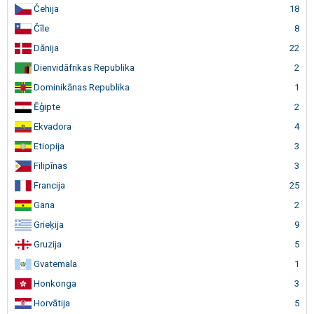
Čehija
18
Čīle
8
Dānija
22
Dienvidāfrikas Republika
2
Dominikānas Republika
1
Ēģipte
2
Ekvadora
4
Etiopija
3
Filipīnas
3
Francija
25
Gana
2
Grieķija
9
Gruzija
5
Gvatemala
1
Honkonga
3
Horvātija
5