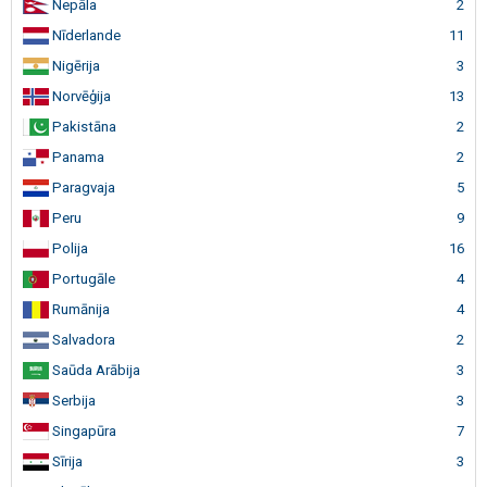
Nepāla
2
Nīderlande
11
Nigērija
3
Norvēģija
13
Pakistāna
2
Panama
2
Paragvaja
5
Peru
9
Polija
16
Portugāle
4
Rumānija
4
Salvadora
2
Saūda Arābija
3
Serbija
3
Singapūra
7
Sīrija
3