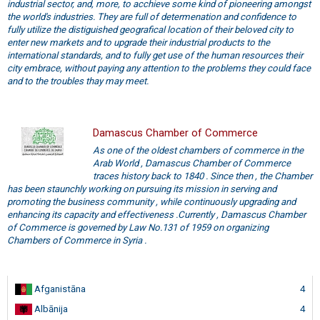
industrial sector, and, more, to acchieve some kind of pioneering amongst
the world's industries. They are full of determenation and confidence to
fully utilize the distiguished geografical location of their beloved city to
enter new markets and to upgrade their industrial products to the
international standards, and to fully get use of the human resources their
city embrace, without paying any attention to the problems they could face
and to the troubles thay may meet.
Damascus Chamber of Commerce
As one of the oldest chambers of commerce in the
Arab World , Damascus Chamber of Commerce
traces history back to 1840 . Since then , the Chamber
has been staunchly working on pursuing its mission in serving and
promoting the business community , while continuously upgrading and
enhancing its capacity and effectiveness .Currently , Damascus Chamber
of Commerce is governed by Law No.131 of 1959 on organizing
Chambers of Commerce in Syria .
Afganistāna
4
Albānija
4