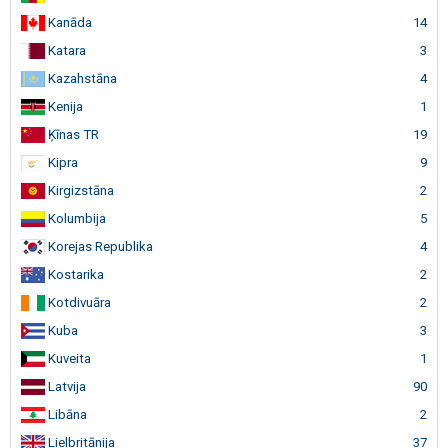
Kanāda
14
Katara
3
Kazahstāna
4
Kenija
1
Ķīnas TR
19
Kipra
9
Kirgizstāna
2
Kolumbija
5
Korejas Republika
4
Kostarika
2
Kotdivuāra
2
Kuba
3
Kuveita
1
Latvija
90
Libāna
2
Lielbritānija
37