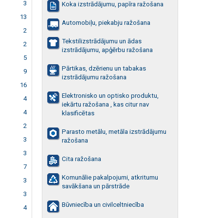
3
Koka izstrādājumu, papīra ražošana
13
Automobiļu, piekabju ražošana
2
Tekstilizstrādājumu un ādas
2
izstrādājumu, apģērbu ražošana
5
Pārtikas, dzērienu un tabakas
9
izstrādājumu ražošana
16
Elektronisko un optisko produktu,
4
iekārtu ražošana , kas citur nav
4
klasificētas
2
Parasto metālu, metāla izstrādājumu
3
ražošana
3
Cita ražošana
7
Komunālie pakalpojumi, atkritumu
3
savākšana un pārstrāde
3
Būvniecība un civilceltniecība
4