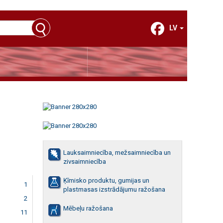
LV
Lauksaimniecība, mežsaimniecība un
zivsaimniecība
Ķīmisko produktu, gumijas un
1
plastmasas izstrādājumu ražošana
2
Mēbeļu ražošana
11