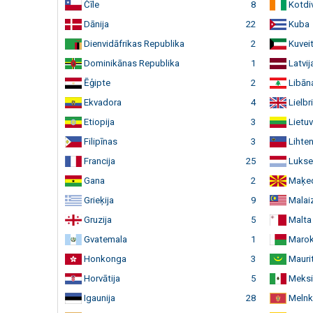
Čīle
8
Kotdi
Dānija
22
Kuba
Dienvidāfrikas Republika
2
Kuvei
Dominikānas Republika
1
Latvij
Ēģipte
2
Libān
Ekvadora
4
Lielbri
Etiopija
3
Lietu
Filipīnas
3
Lihten
Francija
25
Lukse
Gana
2
Maķed
Grieķija
9
Malaiz
Gruzija
5
Malta
Gvatemala
1
Maro
Honkonga
3
Maurit
Horvātija
5
Meksi
Igaunija
28
Melnk