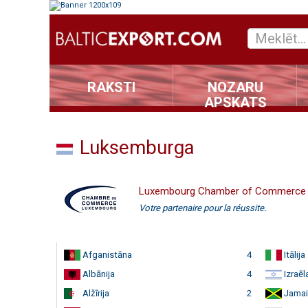
RAKSTI
NOZARU
APSKATS
Luksemburga
Luxembourg Chamber of Commerce
Votre partenaire pour la réussite.
Afganistāna
4
Itālija
Albānija
4
Izraēl
Alžīrija
2
Jamai