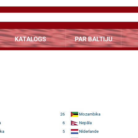
KATALOGS
PAR BALTIJU
26
Mozambika
a
6
Nepāla
ka
5
Nīderlande