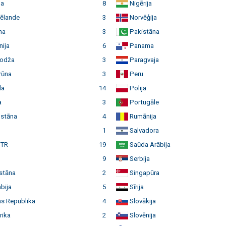
a
8
Nigērija
ēlande
3
Norvēģija
na
3
Pakistāna
ija
6
Panama
odža
3
Paragvaja
ūna
3
Peru
da
14
Polija
a
3
Portugāle
stāna
4
Rumānija
1
Salvadora
 TR
19
Saūda Arābija
9
Serbija
stāna
2
Singapūra
bija
5
Sīrija
s Republika
4
Slovākija
rika
2
Slovēnija