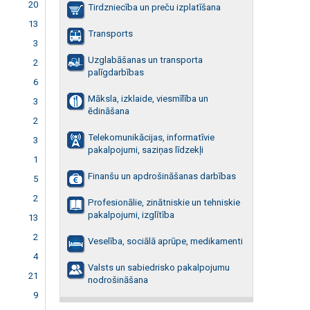
20
Tirdzniecība un preču izplatīšana
13
Transports
3
Uzglabāšanas un transporta
2
palīgdarbības
6
Māksla, izklaide, viesmīlība un
3
ēdināšana
2
Telekomunikācijas, informatīvie
3
pakalpojumi, saziņas līdzekļi
1
Finanšu un apdrošināšanas darbības
5
2
Profesionālie, zinātniskie un tehniskie
pakalpojumi, izglītība
13
2
Veselība, sociālā aprūpe, medikamenti
4
Valsts un sabiedrisko pakalpojumu
21
nodrošināšana
9