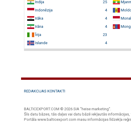
Indija
25
Mjan
Indonēzija
4
Mold
Irāka
4
Mona
Irāna
4
Mongo
Īrija
23
Islande
4
REDAKCIJAS KONTAKTI
BALTICEXPORT.COM © 2026 SIA "heise marketing".
Šīs datu bāzes, tās daļas vai datu bāzē iekļautās informācijas, 
Portāla www.balticexport.com masu informācijas līdzekļa reģi