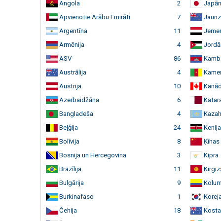
Angola
2
Japān
Apvienotie Arābu Emirāti
7
Jaunz
Argentīna
11
Jeme
Armēnija
4
Jordān
ASV
86
Kamb
Austrālija
4
Kamer
Austrija
10
Kanā
Azerbaidžāna
6
Katar
Bangladeša
4
Kazah
Beļģija
24
Kenija
Bolīvija
8
Ķīnas
Bosnija un Hercegovina
3
Kipra
Brazīlija
11
Kirgiz
Bulgārija
9
Kolum
Burkinafaso
1
Koreja
Čehija
18
Kosta