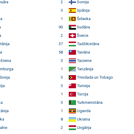
vuāra
2
Somija
3
Spānija
ta
1
Šrilanka
a
90
Sudāna
a
2
Šveice
tānija
37
Tadžikistāna
va
58
Taivāna
šteina
3
Taizeme
mburga
1
Tanzānija
onija
3
Trinidada un Tobago
ija
3
Tunisija
1
Turcija
ka
3
Turkmenistāna
ānija
1
Uganda
ka
8
Ukraina
alne
2
Ungārija