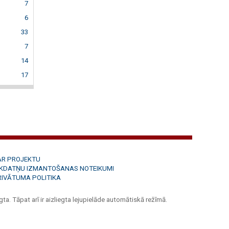
7
6
33
7
14
17
AR PROJEKTU
ĪKDATŅU IZMANTOŠANAS NOTEIKUMI
RIVĀTUMA POLITIKA
ta. Tāpat arī ir aizliegta lejupielāde automātiskā režīmā.