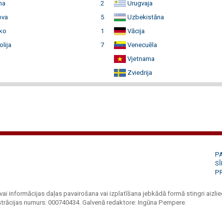
ma
2
Urugvaja
ova
5
Uzbekistāna
ko
1
Vācija
lija
7
Venecuēla
Vjetnama
Zviedrija
P
S
P
vai informācijas daļas pavairošana vai izplatīšana jebkādā formā stingri aizlieg
strācijas numurs: 000740434. Galvenā redaktore: Ingūna Pempere.