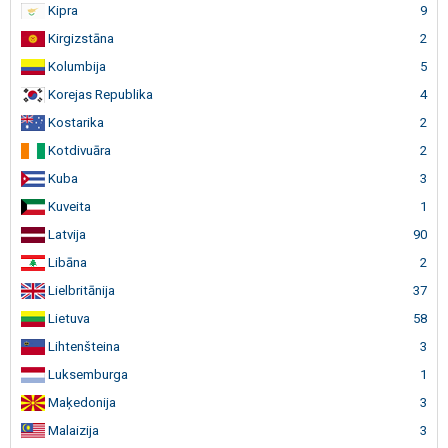
Kipra
9
Kirgizstāna
2
Kolumbija
5
Korejas Republika
4
Kostarika
2
Kotdivuāra
2
Kuba
3
Kuveita
1
Latvija
90
Libāna
2
Lielbritānija
37
Lietuva
58
Lihtenšteina
3
Luksemburga
1
Maķedonija
3
Malaizija
3