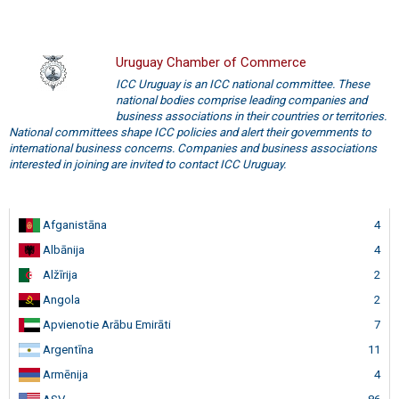
Uruguay Chamber of Commerce
ICC Uruguay is an ICC national committee. These
national bodies comprise leading companies and
business associations in their countries or territories.
National committees shape ICC policies and alert their governments to
international business concerns. Companies and business associations
interested in joining are invited to contact ICC Uruguay.
Afganistāna
4
Albānija
4
Alžīrija
2
Angola
2
Apvienotie Arābu Emirāti
7
Argentīna
11
Armēnija
4