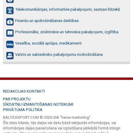
Telekomunikācijas, informatīvie pakalpojumi, saziņas līdzekļi
Finanšu un apdrošināšanas darbības
Profesionālie, zinātniskie un tehniskie pakalpojumi, izglītība
Veselība, sociālā aprūpe, medikamenti
Valsts un sabiedrisko pakalpojumu nodrošināšana
REDAKCIJAS KONTAKTI
PAR PROJEKTU
SĪKDATŅU IZMANTOŠANAS NOTEIKUMI
PRIVĀTUMA POLITIKA
BALTICEXPORT.COM © 2026 SIA "heise marketing".
Šīs datu bāzes, tās daļas vai datu bāzē iekļautās informācijas, vai
informācijas daļas pavairošana vai izplatīšana jebkādā formā stingri