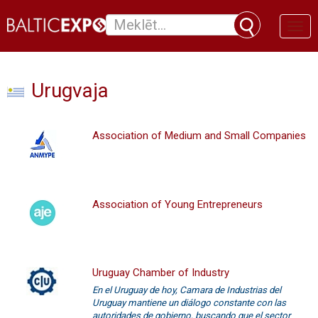
Toggl
naviga
Urugvaja
Association of Medium and Small Companies
Association of Young Entrepreneurs
Uruguay Chamber of Industry
En el Uruguay de hoy, Camara de Industrias del
Uruguay mantiene un diálogo constante con las
autoridades de gobierno, buscando que el sector