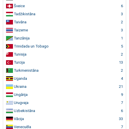
Šveice
6
Tadžikistāna
3
Taivāna
2
Taizeme
3
Tanzānija
1
Trinidada un Tobago
5
Tunisija
2
Turcija
13
Turkmenistāna
2
Uganda
4
Ukraina
21
Ungārija
9
Urugvaja
7
Uzbekistāna
6
Vācija
33
Venecuēla
7