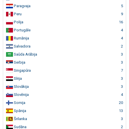
Paragvaja
5
Peru
9
Polija
16
Portugāle
4
Rumānija
4
Salvadora
2
Saūda Arābija
3
Serbija
3
Singapūra
7
Sīrija
3
Slovākija
3
Slovēnija
4
Somija
20
Spānija
13
Šrilanka
3
Sudāna
2