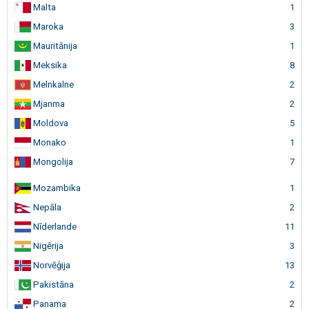
Malta
1
Maroka
3
Mauritānija
1
Meksika
8
Melnkalne
2
Mjanma
2
Moldova
5
Monako
1
Mongolija
7
Mozambika
1
Nepāla
2
Nīderlande
11
Nigērija
3
Norvēģija
13
Pakistāna
2
Panama
2