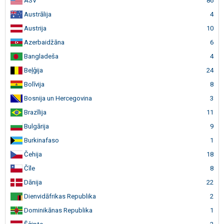
ASV
86
Austrālija
4
Austrija
10
Azerbaidžāna
6
Bangladeša
4
Beļģija
24
Bolīvija
8
Bosnija un Hercegovina
3
Brazīlija
11
Bulgārija
9
Burkinafaso
1
Čehija
18
Čīle
8
Dānija
22
Dienvidāfrikas Republika
2
Dominikānas Republika
1