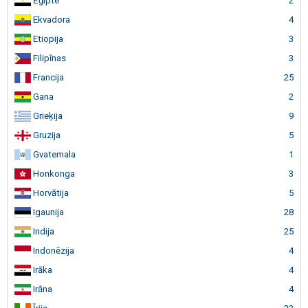
Ēģipte
2
Ekvadora
4
Etiopija
3
Filipīnas
3
Francija
25
Gana
2
Grieķija
9
Gruzija
5
Gvatemala
1
Honkonga
3
Horvātija
5
Igaunija
28
Indija
25
Indonēzija
4
Irāka
4
Irāna
4